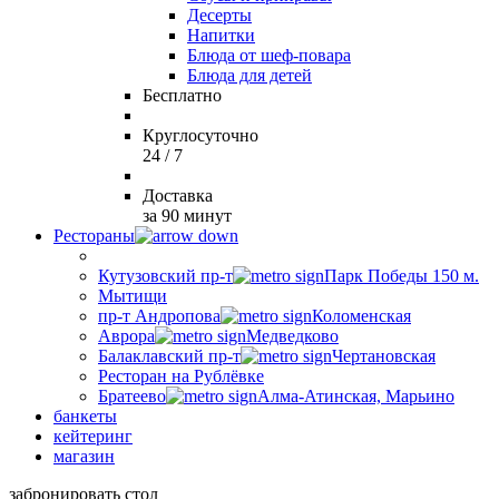
Десерты
Напитки
Блюда от шеф-повара
Блюда для детей
Бесплатно
Круглосуточно
24 / 7
Доставка
за 90 минут
Рестораны
Кутузовский пр-т
Парк Победы 150 м.
Мытищи
пр-т Андропова
Коломенская
Аврора
Медведково
Балаклавский пр-т
Чертановская
Ресторан на Рублёвке
Братеево
Алма-Атинская, Марьино
банкеты
кейтеринг
магазин
забронировать стол