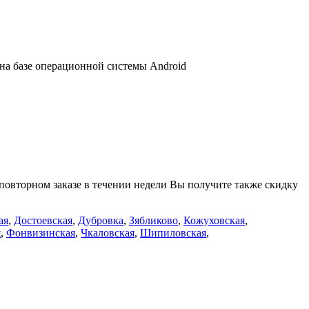
 на базе операционной системы Android
 повторном заказе в течении недели Вы получите также скидку
ая
,
Достоевская
,
Дубровка
,
Зябликово
,
Кожуховская
,
я
,
Фонвизинская
,
Чкаловская
,
Шипиловская
,