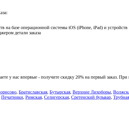
аза:
в на базе операционной системы iOS (iPhone, iPad) и устройств
джером детали заказа
ете у нас впервые - получите скидку 20% на первый заказ. При
Борисово
,
Братиславская
,
Бутырская
,
Верхние Лихоборы
,
Волжск
,
Печатники
,
Римская
,
Селигерская
,
Сретенский бульвар
,
Трубна