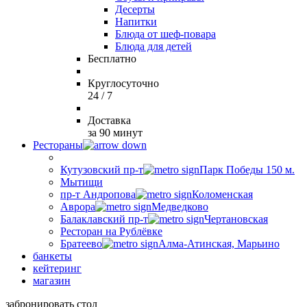
Десерты
Напитки
Блюда от шеф-повара
Блюда для детей
Бесплатно
Круглосуточно
24 / 7
Доставка
за 90 минут
Рестораны
Кутузовский пр-т
Парк Победы 150 м.
Мытищи
пр-т Андропова
Коломенская
Аврора
Медведково
Балаклавский пр-т
Чертановская
Ресторан на Рублёвке
Братеево
Алма-Атинская, Марьино
банкеты
кейтеринг
магазин
забронировать стол