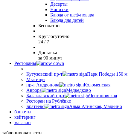
Десерты
Напитки
Блюда от шеф-повара
Блюда для детей
Бесплатно
Круглосуточно
24 / 7
Доставка
за 90 минут
Рестораны
Кутузовский пр-т
Парк Победы 150 м.
Мытищи
пр-т Андропова
Коломенская
Аврора
Медведково
Балаклавский пр-т
Чертановская
Ресторан на Рублёвке
Братеево
Алма-Атинская, Марьино
банкеты
кейтеринг
магазин
забронировать стол