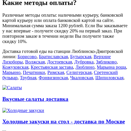
Какие методы оплаты?
Различные методы оплаты: наличными курьеру, банковской
картой курьеру или оплата банковской картой на сайте.
Минимальная сумма заказа 1200 рублей. Если Вы заказываете
у нас впервые - получите скидку 20% на первый заказ. При
повторном заказе в течении недели Вы получите также
скидку 10%.
Доставка готовой еды на станции Люблинско-Дмитровской
линии:
Борисово
,
Братиславская
,
Бутырская
,
Верхние
Лихоборы
,
Волжская
,
Достоевская
,
Дубровка
,
Зябликово
,
Кожуховская
,
Крестьянская застава
,
Люблино
,
Марьина роща
,
Марьино
,
Печатники
,
Римская
,
Селигерская
,
Сретенский
бульвар
,
Трубная
,
Фонвизинская
,
Чкаловская
,
Шипиловская
,
Вкусные салаты доставка
Холодные закуски на стол - доставка по Москве