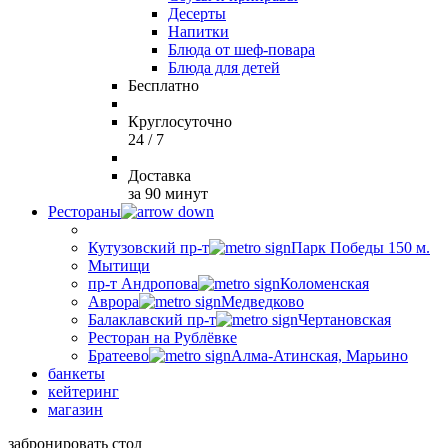
Десерты
Напитки
Блюда от шеф-повара
Блюда для детей
Бесплатно
Круглосуточно
24 / 7
Доставка
за 90 минут
Рестораны
Кутузовский пр-т
Парк Победы 150 м.
Мытищи
пр-т Андропова
Коломенская
Аврора
Медведково
Балаклавский пр-т
Чертановская
Ресторан на Рублёвке
Братеево
Алма-Атинская, Марьино
банкеты
кейтеринг
магазин
забронировать стол