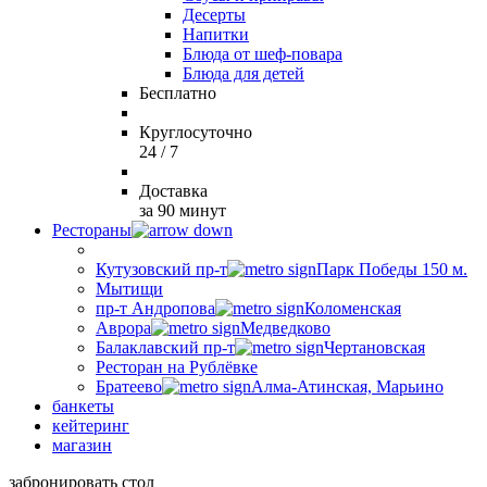
Десерты
Напитки
Блюда от шеф-повара
Блюда для детей
Бесплатно
Круглосуточно
24 / 7
Доставка
за 90 минут
Рестораны
Кутузовский пр-т
Парк Победы 150 м.
Мытищи
пр-т Андропова
Коломенская
Аврора
Медведково
Балаклавский пр-т
Чертановская
Ресторан на Рублёвке
Братеево
Алма-Атинская, Марьино
банкеты
кейтеринг
магазин
забронировать стол