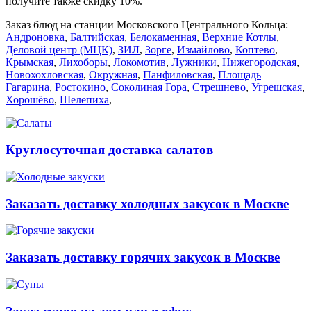
получите также скидку 10%.
Заказ блюд на станции Московского Центрального Кольца:
Андроновка
,
Балтийская
,
Белокаменная
,
Верхние Котлы
,
Деловой центр (МЦК)
,
ЗИЛ
,
Зорге
,
Измайлово
,
Коптево
,
Крымская
,
Лихоборы
,
Локомотив
,
Лужники
,
Нижегородская
,
Новохохловская
,
Окружная
,
Панфиловская
,
Площадь
Гагарина
,
Ростокино
,
Соколиная Гора
,
Стрешнево
,
Угрешская
,
Хорошёво
,
Шелепиха
,
Круглосуточная доставка салатов
Заказать доставку холодных закусок в Москве
Заказать доставку горячих закусок в Москве