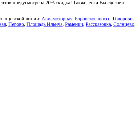
ентов предусмотрена 20% скидка! Также, если Вы сделаете
Солнцевской линии:
Авиамоторная
,
Боровское шоссе
,
Говорово
,
ная
,
Перово
,
Площадь Ильича
,
Раменки
,
Рассказовка
,
Солнцево
,