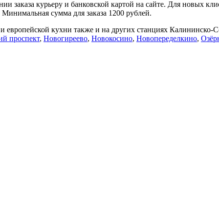
ии заказа курьеру и банковской картой на сайте. Для новых кли
. Минимальная сумма для заказа 1200 рублей.
 и европейской кухни также и на других станциях Калининско-
й проспект
,
Новогиреево
,
Новокосино
,
Новопеределкино
,
Озёр