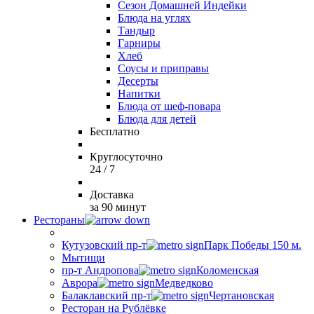
Сезон Домашней Индейки
Блюда на углях
Тандыр
Гарниры
Хлеб
Соусы и приправы
Десерты
Напитки
Блюда от шеф-повара
Блюда для детей
Бесплатно
Круглосуточно
24 / 7
Доставка
за 90 минут
Рестораны
Кутузовский пр-т
Парк Победы 150 м.
Мытищи
пр-т Андропова
Коломенская
Аврора
Медведково
Балаклавский пр-т
Чертановская
Ресторан на Рублёвке