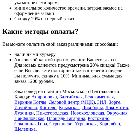
указанное вами время
минимальное количество времени, затрачиваемое на
оформление заявки
Скидку 20% на первый заказ
Какие методы оплаты?
Вы можете оплатить свой заказ различными способами:
наличными курьеру
банковской картой при получении Вашего заказа
Для новых клиентов предусмотрена 20% скидка! Также,
если Вы сделаете повторный заказ в течении недели -
вы получите скидку в 10%. Минимальная сумма для
заказа 1200 рублей.
Заказ блюд на станции Московского Центрального
Кольца:
Андроновка
,
Балтийская
,
Белокаменная
,
Верхние Котлы
,
Деловой центр (МЦК)
,
ЗИЛ
,
Зорге
,
Измайлово
,
Коптево
,
Крымская
,
Лихоборы
,
Локомотив
,
Лужники
,
Нижегородская
,
Новохохловская
,
Окружная
,
Панфиловская
,
Площадь Гагарина
,
Ростокино
,
Соколиная Гора
,
Стрешнево
,
Угрешская
,
Хорошёво
,
Шелепиха
,