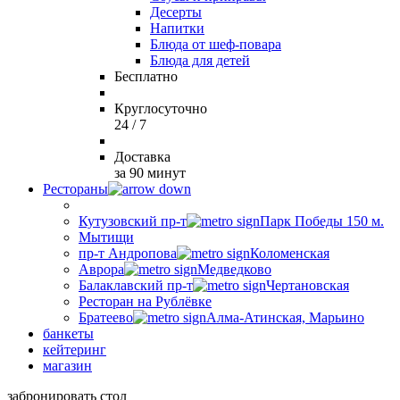
Десерты
Напитки
Блюда от шеф-повара
Блюда для детей
Бесплатно
Круглосуточно
24 / 7
Доставка
за 90 минут
Рестораны
Кутузовский пр-т
Парк Победы 150 м.
Мытищи
пр-т Андропова
Коломенская
Аврора
Медведково
Балаклавский пр-т
Чертановская
Ресторан на Рублёвке
Братеево
Алма-Атинская, Марьино
банкеты
кейтеринг
магазин
забронировать стол