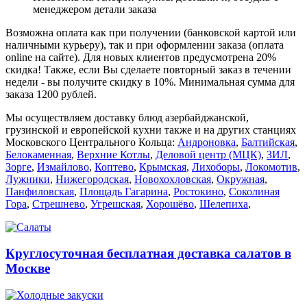
менеджером детали заказа
Возможна оплата как при получении (банковской картой или
наличными курьеру), так и при оформлении заказа (оплата
online на сайте). Для новых клиентов предусмотрена 20%
скидка! Также, если Вы сделаете повторный заказ в течении
недели - вы получите скидку в 10%. Минимальная сумма для
заказа 1200 рублей.
Мы осуществляем доставку блюд азербайджанской,
грузинской и европейской кухни также и на других станциях
Московского Центрального Кольца:
Андроновка
,
Балтийская
,
Белокаменная
,
Верхние Котлы
,
Деловой центр (МЦК)
,
ЗИЛ
,
Зорге
,
Измайлово
,
Коптево
,
Крымская
,
Лихоборы
,
Локомотив
,
Лужники
,
Нижегородская
,
Новохохловская
,
Окружная
,
Панфиловская
,
Площадь Гагарина
,
Ростокино
,
Соколиная
Гора
,
Стрешнево
,
Угрешская
,
Хорошёво
,
Шелепиха
,
Круглосуточная бесплатная доставка салатов в
Москве