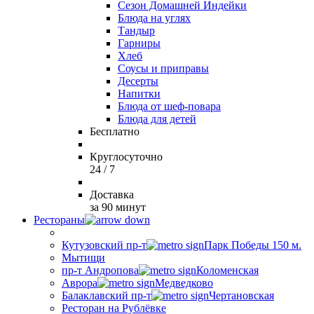
Сезон Домашней Индейки
Блюда на углях
Тандыр
Гарниры
Хлеб
Соусы и приправы
Десерты
Напитки
Блюда от шеф-повара
Блюда для детей
Бесплатно
Круглосуточно
24 / 7
Доставка
за 90 минут
Рестораны
Кутузовский пр-т
Парк Победы 150 м.
Мытищи
пр-т Андропова
Коломенская
Аврора
Медведково
Балаклавский пр-т
Чертановская
Ресторан на Рублёвке