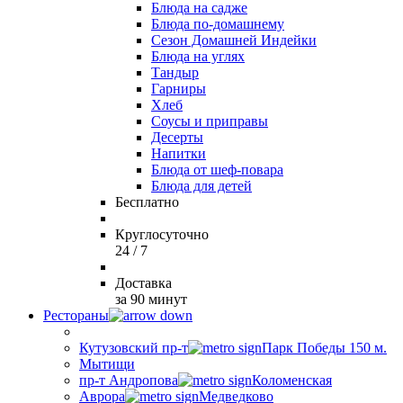
Блюда на садже
Блюда по-домашнему
Сезон Домашней Индейки
Блюда на углях
Тандыр
Гарниры
Хлеб
Соусы и приправы
Десерты
Напитки
Блюда от шеф-повара
Блюда для детей
Бесплатно
Круглосуточно
24 / 7
Доставка
за 90 минут
Рестораны
Кутузовский пр-т
Парк Победы 150 м.
Мытищи
пр-т Андропова
Коломенская
Аврора
Медведково