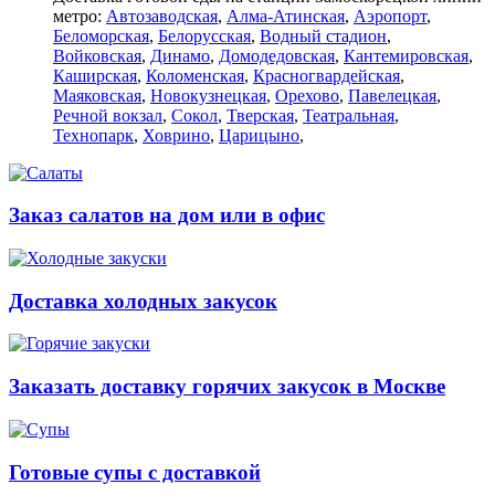
метро:
Автозаводская
,
Алма-Атинская
,
Аэропорт
,
Беломорская
,
Белорусская
,
Водный стадион
,
Войковская
,
Динамо
,
Домодедовская
,
Кантемировская
,
Каширская
,
Коломенская
,
Красногвардейская
,
Маяковская
,
Новокузнецкая
,
Орехово
,
Павелецкая
,
Речной вокзал
,
Сокол
,
Тверская
,
Театральная
,
Технопарк
,
Ховрино
,
Царицыно
,
Заказ салатов на дом или в офис
Доставка холодных закусок
Заказать доставку горячих закусок в Москве
Готовые супы с доставкой