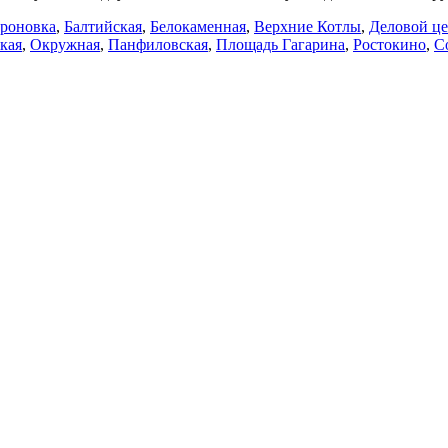
роновка
,
Балтийская
,
Белокаменная
,
Верхние Котлы
,
Деловой ц
кая
,
Окружная
,
Панфиловская
,
Площадь Гагарина
,
Ростокино
,
С