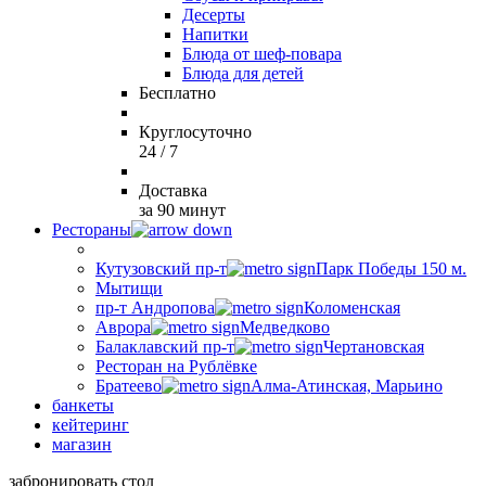
Десерты
Напитки
Блюда от шеф-повара
Блюда для детей
Бесплатно
Круглосуточно
24 / 7
Доставка
за 90 минут
Рестораны
Кутузовский пр-т
Парк Победы 150 м.
Мытищи
пр-т Андропова
Коломенская
Аврора
Медведково
Балаклавский пр-т
Чертановская
Ресторан на Рублёвке
Братеево
Алма-Атинская, Марьино
банкеты
кейтеринг
магазин
забронировать стол