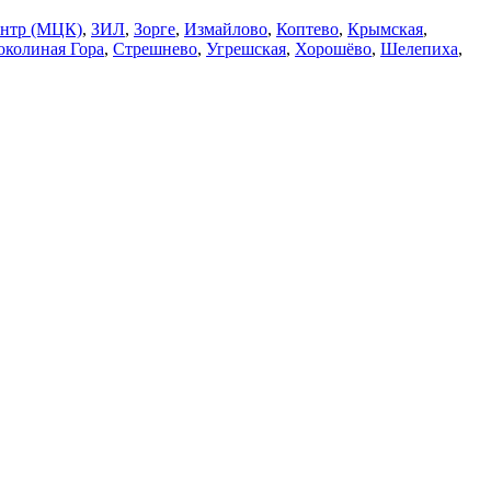
ентр (МЦК)
,
ЗИЛ
,
Зорге
,
Измайлово
,
Коптево
,
Крымская
,
околиная Гора
,
Стрешнево
,
Угрешская
,
Хорошёво
,
Шелепиха
,