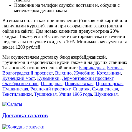
Позвонив на телефон службы доставки и, обсудив с
менеджером детали заказа
Возможна оплата как при получении (банковской картой или
наличными курьеру), так и при оформлении заказа (оплата
online на сайте). Для новых клиентов предусмотрена 20%
скидка! Также, если Вы сделаете повторный заказ в течении
недели - вы получите скидку в 10%. Минимальная сумма для
заказа 1200 рублей.
Мы осуществляем доставку блюд азербайджанской,
грузинской и европейской кухни также и на других станциях
Таганско-Краснопресненской линии:
Баррикадная
,
Беговая
,
Волгоградский проспект
,
Выхино
,
Жулебино
,
Котельники
,
Кузнецкий мост
,
Кузьминки
,
Лермонтовский проспект
,
Октябрьское поле
,
Планерная
,
Полежаевская
,
Пролетарская
,
Пушкинская
,
Рязанский проспект
,
Спартак
,
Сходненская
,
Текстильщики
,
Тушинская
,
Улица 1905 года
,
Щукинская
,
Доставка салатов