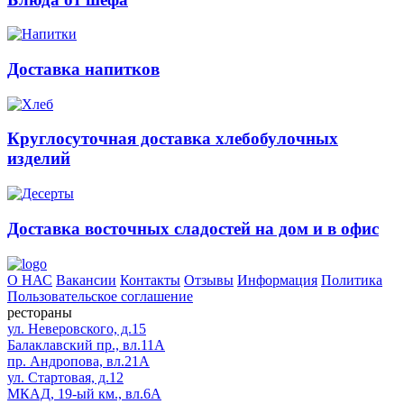
Доставка напитков
Круглосуточная доставка хлебобулочных
изделий
Доставка восточных сладостей на дом и в офис
О НАС
Вакансии
Контакты
Отзывы
Информация
Политика
Пользовательское соглашение
рестораны
ул. Неверовского, д.15
Балаклавский пр., вл.11А
пр. Андропова, вл.21А
ул. Стартовая, д.12
МКАД, 19-ый км., вл.6А