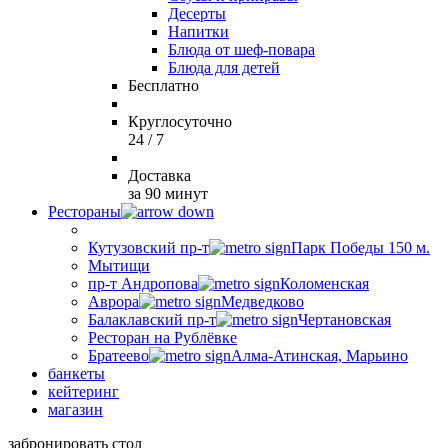
Десерты
Напитки
Блюда от шеф-повара
Блюда для детей
Бесплатно
Круглосуточно
24 / 7
Доставка
за 90 минут
Рестораны
Кутузовский пр-т
Парк Победы 150 м.
Мытищи
пр-т Андропова
Коломенская
Аврора
Медведково
Балаклавский пр-т
Чертановская
Ресторан на Рублёвке
Братеево
Алма-Атинская, Марьино
банкеты
кейтеринг
магазин
забронировать стол