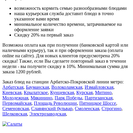
возможность кормить семью разнообразными блюдами
наша курьерская служба доставит блюдо в точно
указанное вами время
минимальное количество времени, затрачиваемое на
оформление заявки
Скидку 20% на первый заказ
Возможна оплата как при получении (банковской картой или
наличными курьеру), так и при оформлении заказа (оплата
online на сайте). Для новых клиентов предусмотрена 20%
скидка! Также, если Вы сделаете повторный заказ в течении
недели - вы получите скидку в 10%. Минимальная сумма для
заказа 1200 рублей.
Заказ блюд на станции Арбатско-Покровской линии метро:
Арбатская
,
Бауманская
,
Волоколамская
,
Измайловская
,
Киевская
,
Крылатское
,
Кунцевская
,
Курская
,
Митино
,
Молодежная
,
Мякинино
,
Парк Победы
,
Партизанская
,
Первомайская
,
Площадь Революции
,
Пятницкое Шоссе
,
Семеновская
,
Славянский бульвар
,
Смоленская
,
Строгино
,
Щелковская
,
Электрозаводская
,