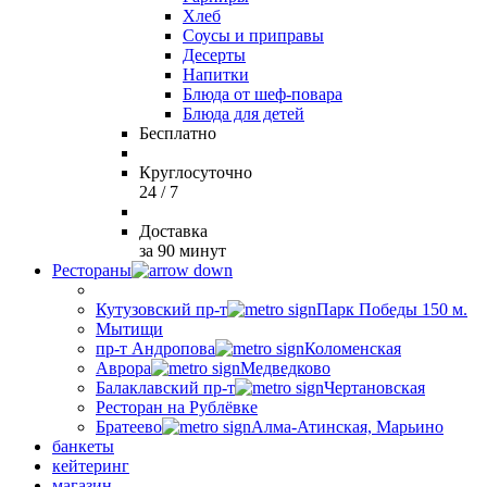
Хлеб
Соусы и приправы
Десерты
Напитки
Блюда от шеф-повара
Блюда для детей
Бесплатно
Круглосуточно
24 / 7
Доставка
за 90 минут
Рестораны
Кутузовский пр-т
Парк Победы 150 м.
Мытищи
пр-т Андропова
Коломенская
Аврора
Медведково
Балаклавский пр-т
Чертановская
Ресторан на Рублёвке
Братеево
Алма-Атинская, Марьино
банкеты
кейтеринг
магазин