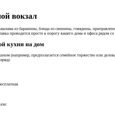
ной вокзал
ашлама из баранины, блюда из свинины, говядины, приправленн
тавка проводится просто к порогу вашего дома и офиса рядом со
й кухни на дом
ином (например, предполагается семейное торжество или деловая
зряду.
бесплатная
аза: