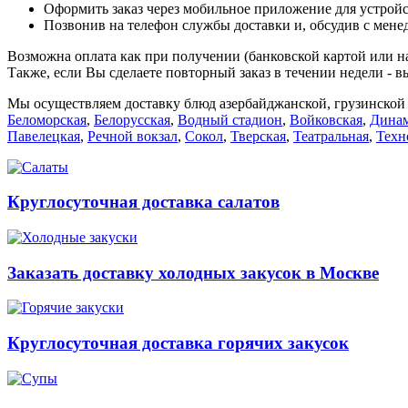
Оформить заказ через мобильное приложение для устройст
Позвонив на телефон службы доставки и, обсудив с мене
Возможна оплата как при получении (банковской картой или на
Также, если Вы сделаете повторный заказ в течении недели - в
Мы осуществляем доставку блюд азербайджанской, грузинской 
Беломорская
,
Белорусская
,
Водный стадион
,
Войковская
,
Дина
Павелецкая
,
Речной вокзал
,
Сокол
,
Тверская
,
Театральная
,
Техн
Круглосуточная доставка салатов
Заказать доставку холодных закусок в Москве
Круглосуточная доставка горячих закусок