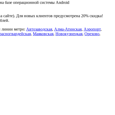
 на базе операционной системы Android
на сайте). Для новых клиентов предусмотрена 20% скидка!
блей.
й линии метро:
Автозаводская
,
Алма-Атинская
,
Аэропорт
,
расногвардейская
,
Маяковская
,
Новокузнецкая
,
Орехово
,