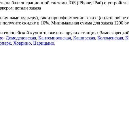
в на базе операционной системы iOS (iPhone, iPad) и устройств
джером детали заказа
личными курьеру), так и при оформлении заказа (оплата online 
ы получите скидку в 10%. Минимальная сумма для заказа 1200 ру
и европейской кухни также и на других станциях Замоскорецко
мо
,
Домодедовская
,
Кантемировская
,
Каширская
,
Коломенская
,
К
опарк
,
Ховрино
,
Царицыно
,