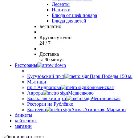
Десерты
Напитки
Блюда от шеф-повара
Блюда для детей
Бесплатно
Круглосуточно
24 / 7
Доставка
за 90 минут
Рестораны
Кутузовский пр-т
Парк Победы 150 м.
Мытищи
пр-т Андропова
Коломенская
Аврора
Медведково
Балаклавский пр-т
Чертановская
Ресторан на Рублёвке
Братеево
Алма-Атинская, Марьино
банкеты
кейтеринг
магазин
забронировать стол