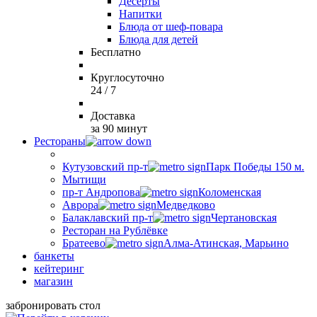
Десерты
Напитки
Блюда от шеф-повара
Блюда для детей
Бесплатно
Круглосуточно
24 / 7
Доставка
за 90 минут
Рестораны
Кутузовский пр-т
Парк Победы 150 м.
Мытищи
пр-т Андропова
Коломенская
Аврора
Медведково
Балаклавский пр-т
Чертановская
Ресторан на Рублёвке
Братеево
Алма-Атинская, Марьино
банкеты
кейтеринг
магазин
забронировать стол