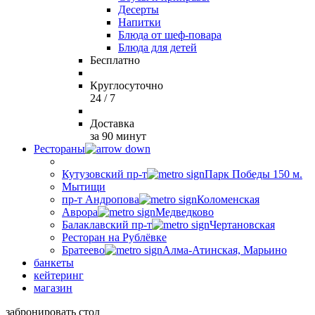
Десерты
Напитки
Блюда от шеф-повара
Блюда для детей
Бесплатно
Круглосуточно
24 / 7
Доставка
за 90 минут
Рестораны
Кутузовский пр-т
Парк Победы 150 м.
Мытищи
пр-т Андропова
Коломенская
Аврора
Медведково
Балаклавский пр-т
Чертановская
Ресторан на Рублёвке
Братеево
Алма-Атинская, Марьино
банкеты
кейтеринг
магазин
забронировать стол