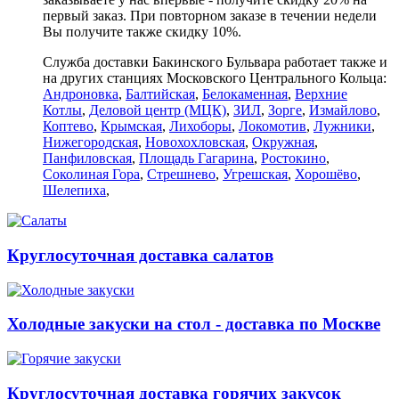
первый заказ. При повторном заказе в течении недели
Вы получите также скидку 10%.
Служба доставки Бакинского Бульвара работает также и
на других станциях Московского Центрального Кольца:
Андроновка
,
Балтийская
,
Белокаменная
,
Верхние
Котлы
,
Деловой центр (МЦК)
,
ЗИЛ
,
Зорге
,
Измайлово
,
Коптево
,
Крымская
,
Лихоборы
,
Локомотив
,
Лужники
,
Нижегородская
,
Новохохловская
,
Окружная
,
Панфиловская
,
Площадь Гагарина
,
Ростокино
,
Соколиная Гора
,
Стрешнево
,
Угрешская
,
Хорошёво
,
Шелепиха
,
Круглосуточная доставка салатов
Холодные закуски на стол - доставка по Москве
Круглосуточная доставка горячих закусок