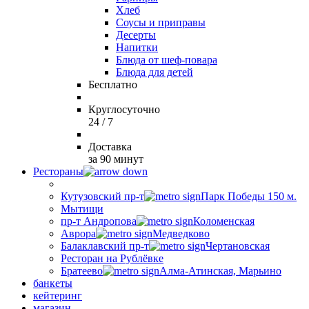
Хлеб
Соусы и приправы
Десерты
Напитки
Блюда от шеф-повара
Блюда для детей
Бесплатно
Круглосуточно
24 / 7
Доставка
за 90 минут
Рестораны
Кутузовский пр-т
Парк Победы 150 м.
Мытищи
пр-т Андропова
Коломенская
Аврора
Медведково
Балаклавский пр-т
Чертановская
Ресторан на Рублёвке
Братеево
Алма-Атинская, Марьино
банкеты
кейтеринг
магазин