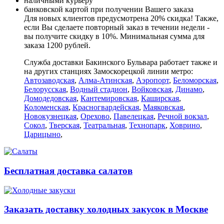
наличными курьеру
банковской картой при получении Вашего заказа
Для новых клиентов предусмотрена 20% скидка! Также,
если Вы сделаете повторный заказ в течении недели -
вы получите скидку в 10%. Минимальная сумма для
заказа 1200 рублей.
Служба доставки Бакинского Бульвара работает также и
на других станциях Замоскорецкой линии метро:
Автозаводская
,
Алма-Атинская
,
Аэропорт
,
Беломорская
,
Белорусская
,
Водный стадион
,
Войковская
,
Динамо
,
Домодедовская
,
Кантемировская
,
Каширская
,
Коломенская
,
Красногвардейская
,
Маяковская
,
Новокузнецкая
,
Орехово
,
Павелецкая
,
Речной вокзал
,
Сокол
,
Тверская
,
Театральная
,
Технопарк
,
Ховрино
,
Царицыно
,
Бесплатная доставка салатов
Заказать доставку холодных закусок в Москве