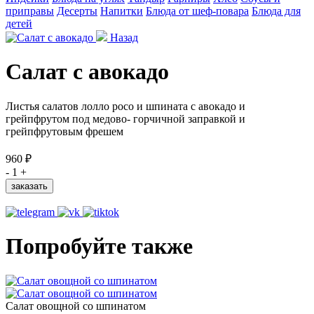
приправы
Десерты
Напитки
Блюда от шеф-повара
Блюда для
детей
Назад
Салат с авокадо
Листья салатов лолло росо и шпината с авокадо и
грейпфрутом под медово- горчичной заправкой и
грейпфрутовым фрешем
960 ₽
-
1
+
заказать
Попробуйте также
Салат овощной со шпинатом