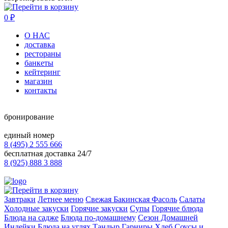
0
₽
О НАС
доставка
рестораны
банкеты
кейтеринг
магазин
контакты
бронирование
единый номер
8 (495) 2 555 666
бесплатная доставка 24/7
8 (925) 888 3 888
Завтраки
Летнее меню
Свежая Бакинская Фасоль
Салаты
Холодные закуски
Горячие закуски
Супы
Горячие блюда
Блюда на садже
Блюда по-домашнему
Сезон Домашней
Индейки
Блюда на углях
Тандыр
Гарниры
Хлеб
Соусы и