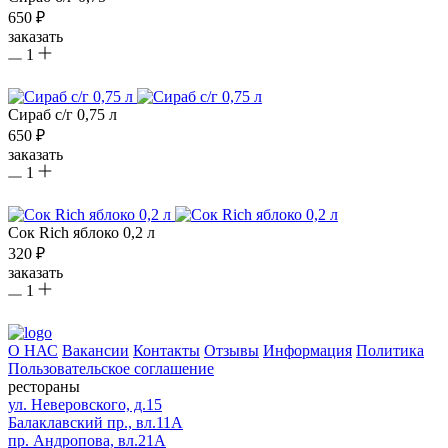
650 ₽
заказать
1
Сираб с/г 0,75 л
650 ₽
заказать
1
Сок Rich яблоко 0,2 л
320 ₽
заказать
1
О НАС
Вакансии
Контакты
Отзывы
Информация
Политика
Пользовательское соглашение
рестораны
ул. Неверовского, д.15
Балаклавский пр., вл.11А
пр. Андропова, вл.21А