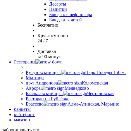
Десерты
Напитки
Блюда от шеф-повара
Блюда для детей
Бесплатно
Круглосуточно
24 / 7
Доставка
за 90 минут
Рестораны
Кутузовский пр-т
Парк Победы 150 м.
Мытищи
пр-т Андропова
Коломенская
Аврора
Медведково
Балаклавский пр-т
Чертановская
Ресторан на Рублёвке
Братеево
Алма-Атинская, Марьино
банкеты
кейтеринг
магазин
забронировать стол