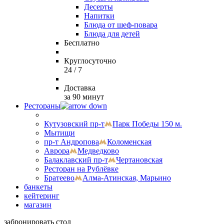
Десерты
Напитки
Блюда от шеф-повара
Блюда для детей
Бесплатно
Круглосуточно
24 / 7
Доставка
за 90 минут
Рестораны
Кутузовский пр-т
Парк Победы 150 м.
Мытищи
пр-т Андропова
Коломенская
Аврора
Медведково
Балаклавский пр-т
Чертановская
Ресторан на Рублёвке
Братеево
Алма-Атинская, Марьино
банкеты
кейтеринг
магазин
забронировать стол