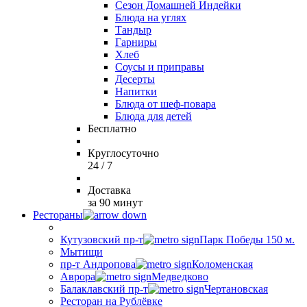
Сезон Домашней Индейки
Блюда на углях
Тандыр
Гарниры
Хлеб
Соусы и приправы
Десерты
Напитки
Блюда от шеф-повара
Блюда для детей
Бесплатно
Круглосуточно
24 / 7
Доставка
за 90 минут
Рестораны
Кутузовский пр-т
Парк Победы 150 м.
Мытищи
пр-т Андропова
Коломенская
Аврора
Медведково
Балаклавский пр-т
Чертановская
Ресторан на Рублёвке