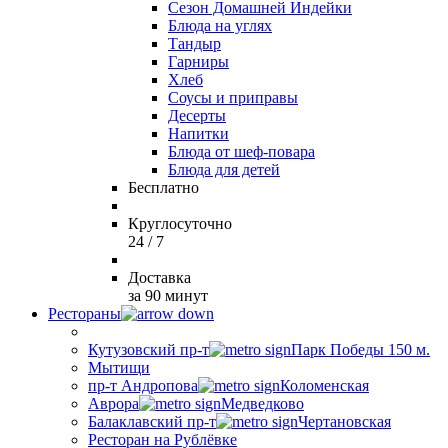
Сезон Домашней Индейки
Блюда на углях
Тандыр
Гарниры
Хлеб
Соусы и приправы
Десерты
Напитки
Блюда от шеф-повара
Блюда для детей
Бесплатно
Круглосуточно
24 / 7
Доставка
за 90 минут
Рестораны
Кутузовский пр-т
Парк Победы 150 м.
Мытищи
пр-т Андропова
Коломенская
Аврора
Медведково
Балаклавский пр-т
Чертановская
Ресторан на Рублёвке