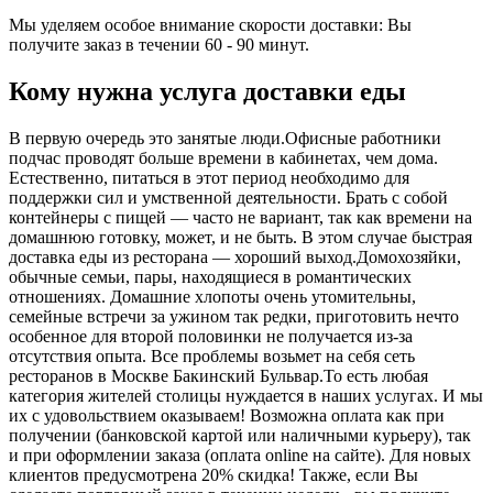
Мы уделяем особое внимание скорости доставки: Вы
получите заказ в течении 60 - 90 минут.
Кому нужна услуга доставки еды
В первую очередь это занятые люди.Офисные работники
подчас проводят больше времени в кабинетах, чем дома.
Естественно, питаться в этот период необходимо для
поддержки сил и умственной деятельности. Брать с собой
контейнеры с пищей ― часто не вариант, так как времени на
домашнюю готовку, может, и не быть. В этом случае быстрая
доставка еды из ресторана ― хороший выход.Домохозяйки,
обычные семьи, пары, находящиеся в романтических
отношениях. Домашние хлопоты очень утомительны,
семейные встречи за ужином так редки, приготовить нечто
особенное для второй половинки не получается из-за
отсутствия опыта. Все проблемы возьмет на себя сеть
ресторанов в Москве Бакинский Бульвар.То есть любая
категория жителей столицы нуждается в наших услугах. И мы
их с удовольствием оказываем! Возможна оплата как при
получении (банковской картой или наличными курьеру), так
и при оформлении заказа (оплата online на сайте). Для новых
клиентов предусмотрена 20% скидка! Также, если Вы