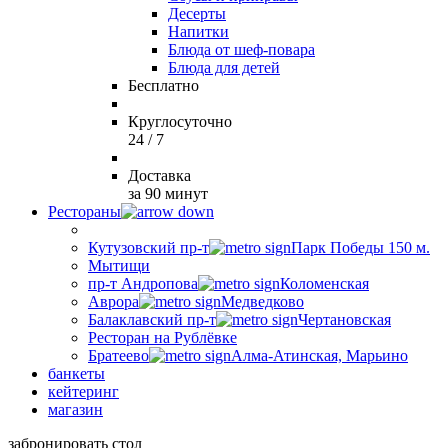
Десерты
Напитки
Блюда от шеф-повара
Блюда для детей
Бесплатно
Круглосуточно
24 / 7
Доставка
за 90 минут
Рестораны
Кутузовский пр-т
Парк Победы 150 м.
Мытищи
пр-т Андропова
Коломенская
Аврора
Медведково
Балаклавский пр-т
Чертановская
Ресторан на Рублёвке
Братеево
Алма-Атинская, Марьино
банкеты
кейтеринг
магазин
забронировать стол