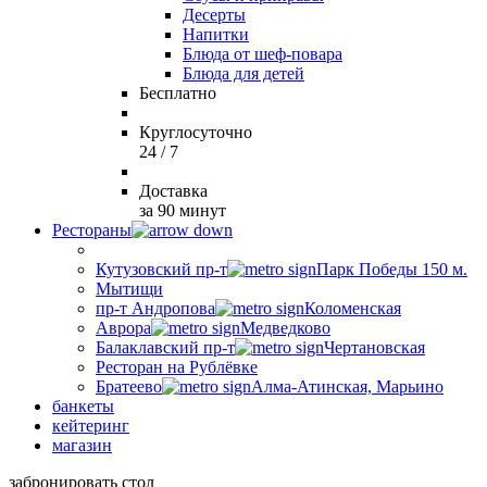
Десерты
Напитки
Блюда от шеф-повара
Блюда для детей
Бесплатно
Круглосуточно
24 / 7
Доставка
за 90 минут
Рестораны
Кутузовский пр-т
Парк Победы 150 м.
Мытищи
пр-т Андропова
Коломенская
Аврора
Медведково
Балаклавский пр-т
Чертановская
Ресторан на Рублёвке
Братеево
Алма-Атинская, Марьино
банкеты
кейтеринг
магазин
забронировать стол