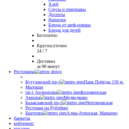
Хлеб
Соусы и приправы
Десерты
Напитки
Блюда от шеф-повара
Блюда для детей
Бесплатно
Круглосуточно
24 / 7
Доставка
за 90 минут
Рестораны
Кутузовский пр-т
Парк Победы 150 м.
Мытищи
пр-т Андропова
Коломенская
Аврора
Медведково
Балаклавский пр-т
Чертановская
Ресторан на Рублёвке
Братеево
Алма-Атинская, Марьино
банкеты
кейтеринг
магазин