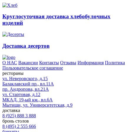
Круглосуточная доставка хлебобулочных
изделий
Доставка десертов
О НАС
Вакансии
Контакты
Отзывы
Информация
Политика
Пользовательское соглашение
рестораны
ул. Неверовского, д.15
Балаклавский пр., вл.11А
пр. Андропова, вл.21А
ул. Стартовая, д.12
МКАД, 19-ый км., вл.6А
Мытищи, ул. Университетская, д.9
доставка
8 (925) 888 3 888
бронь столов
8 (495) 2 555 666
банкеты