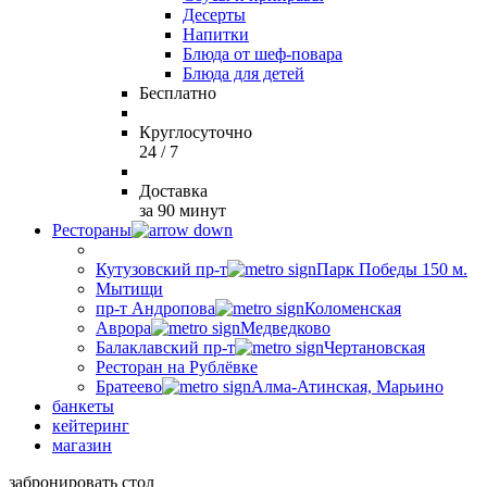
Десерты
Напитки
Блюда от шеф-повара
Блюда для детей
Бесплатно
Круглосуточно
24 / 7
Доставка
за 90 минут
Рестораны
Кутузовский пр-т
Парк Победы 150 м.
Мытищи
пр-т Андропова
Коломенская
Аврора
Медведково
Балаклавский пр-т
Чертановская
Ресторан на Рублёвке
Братеево
Алма-Атинская, Марьино
банкеты
кейтеринг
магазин
забронировать стол