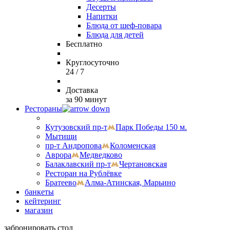
Десерты
Напитки
Блюда от шеф-повара
Блюда для детей
Бесплатно
Круглосуточно
24 / 7
Доставка
за 90 минут
Рестораны
Кутузовский пр-т
Парк Победы 150 м.
Мытищи
пр-т Андропова
Коломенская
Аврора
Медведково
Балаклавский пр-т
Чертановская
Ресторан на Рублёвке
Братеево
Алма-Атинская, Марьино
банкеты
кейтеринг
магазин
забронировать стол