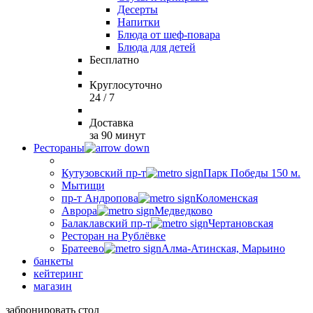
Десерты
Напитки
Блюда от шеф-повара
Блюда для детей
Бесплатно
Круглосуточно
24 / 7
Доставка
за 90 минут
Рестораны
Кутузовский пр-т
Парк Победы 150 м.
Мытищи
пр-т Андропова
Коломенская
Аврора
Медведково
Балаклавский пр-т
Чертановская
Ресторан на Рублёвке
Братеево
Алма-Атинская, Марьино
банкеты
кейтеринг
магазин
забронировать стол