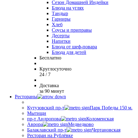
Сезон Домашней Индейки
Блюда на углях
Тандыр
Гарниры
Хлеб
Соусы и приправы
Десерты
Напитки
Блюда от шеф-повара
Блюда для детей
Бесплатно
Круглосуточно
24 / 7
Доставка
за 90 минут
Рестораны
Кутузовский пр-т
Парк Победы 150 м.
Мытищи
пр-т Андропова
Коломенская
Аврора
Медведково
Балаклавский пр-т
Чертановская
Ресторан на Рублёвке