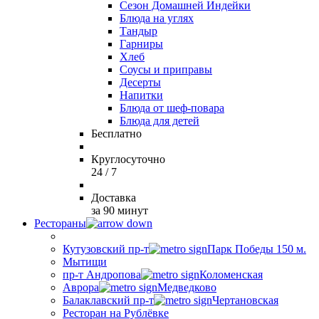
Сезон Домашней Индейки
Блюда на углях
Тандыр
Гарниры
Хлеб
Соусы и приправы
Десерты
Напитки
Блюда от шеф-повара
Блюда для детей
Бесплатно
Круглосуточно
24 / 7
Доставка
за 90 минут
Рестораны
Кутузовский пр-т
Парк Победы 150 м.
Мытищи
пр-т Андропова
Коломенская
Аврора
Медведково
Балаклавский пр-т
Чертановская
Ресторан на Рублёвке