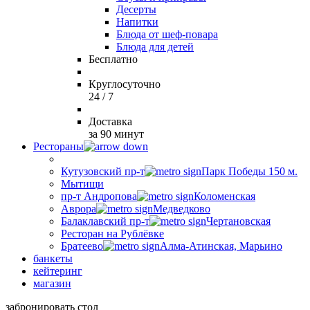
Десерты
Напитки
Блюда от шеф-повара
Блюда для детей
Бесплатно
Круглосуточно
24 / 7
Доставка
за 90 минут
Рестораны
Кутузовский пр-т
Парк Победы 150 м.
Мытищи
пр-т Андропова
Коломенская
Аврора
Медведково
Балаклавский пр-т
Чертановская
Ресторан на Рублёвке
Братеево
Алма-Атинская, Марьино
банкеты
кейтеринг
магазин
забронировать стол