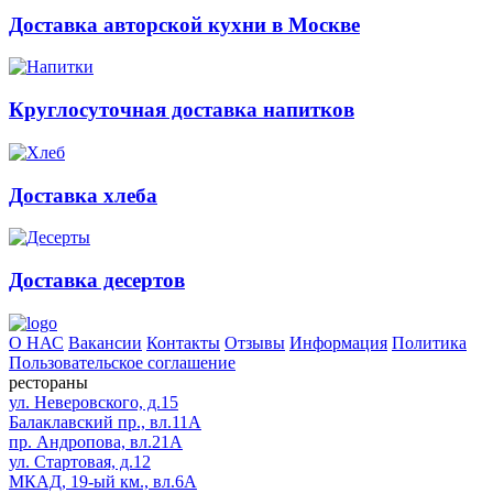
Доставка авторской кухни в Москве
Круглосуточная доставка напитков
Доставка хлеба
Доставка десертов
О НАС
Вакансии
Контакты
Отзывы
Информация
Политика
Пользовательское соглашение
рестораны
ул. Неверовского, д.15
Балаклавский пр., вл.11А
пр. Андропова, вл.21А
ул. Стартовая, д.12
МКАД, 19-ый км., вл.6А