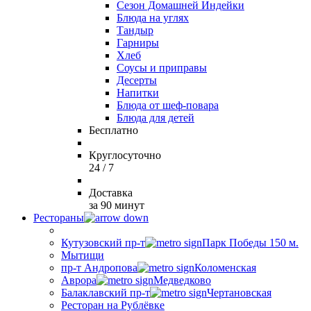
Сезон Домашней Индейки
Блюда на углях
Тандыр
Гарниры
Хлеб
Соусы и приправы
Десерты
Напитки
Блюда от шеф-повара
Блюда для детей
Бесплатно
Круглосуточно
24 / 7
Доставка
за 90 минут
Рестораны
Кутузовский пр-т
Парк Победы 150 м.
Мытищи
пр-т Андропова
Коломенская
Аврора
Медведково
Балаклавский пр-т
Чертановская
Ресторан на Рублёвке