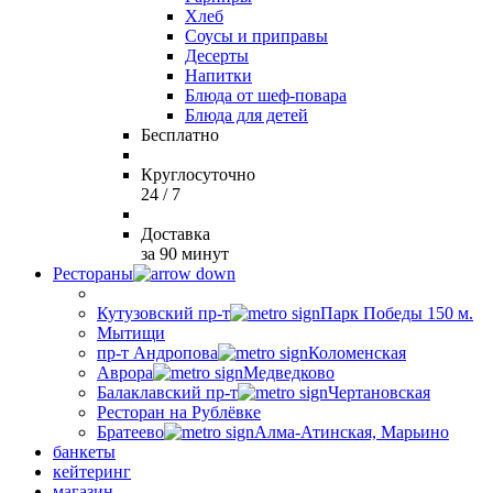
Хлеб
Соусы и приправы
Десерты
Напитки
Блюда от шеф-повара
Блюда для детей
Бесплатно
Круглосуточно
24 / 7
Доставка
за 90 минут
Рестораны
Кутузовский пр-т
Парк Победы 150 м.
Мытищи
пр-т Андропова
Коломенская
Аврора
Медведково
Балаклавский пр-т
Чертановская
Ресторан на Рублёвке
Братеево
Алма-Атинская, Марьино
банкеты
кейтеринг
магазин