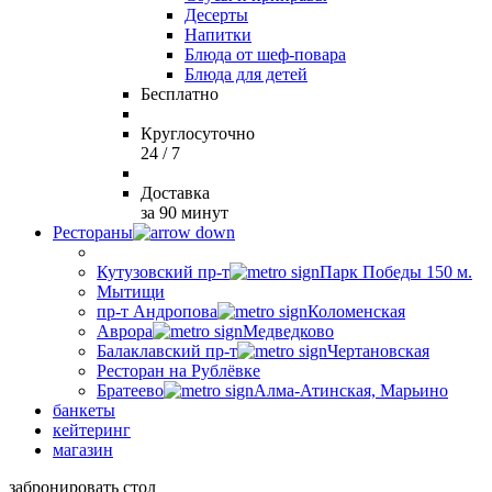
Десерты
Напитки
Блюда от шеф-повара
Блюда для детей
Бесплатно
Круглосуточно
24 / 7
Доставка
за 90 минут
Рестораны
Кутузовский пр-т
Парк Победы 150 м.
Мытищи
пр-т Андропова
Коломенская
Аврора
Медведково
Балаклавский пр-т
Чертановская
Ресторан на Рублёвке
Братеево
Алма-Атинская, Марьино
банкеты
кейтеринг
магазин
забронировать стол