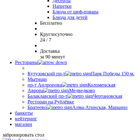
Десерты
Напитки
Блюда от шеф-повара
Блюда для детей
Бесплатно
Круглосуточно
24 / 7
Доставка
за 90 минут
Рестораны
Кутузовский пр-т
Парк Победы 150 м.
Мытищи
пр-т Андропова
Коломенская
Аврора
Медведково
Балаклавский пр-т
Чертановская
Ресторан на Рублёвке
Братеево
Алма-Атинская, Марьино
банкеты
кейтеринг
магазин
забронировать стол