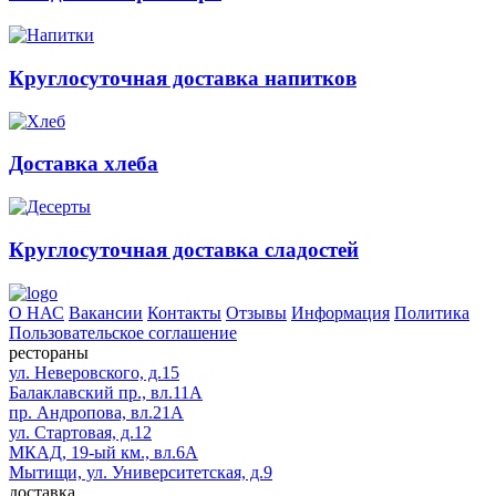
Круглосуточная доставка напитков
Доставка хлеба
Круглосуточная доставка сладостей
О НАС
Вакансии
Контакты
Отзывы
Информация
Политика
Пользовательское соглашение
рестораны
ул. Неверовского, д.15
Балаклавский пр., вл.11А
пр. Андропова, вл.21А
ул. Стартовая, д.12
МКАД, 19-ый км., вл.6А
Мытищи, ул. Университетская, д.9
доставка