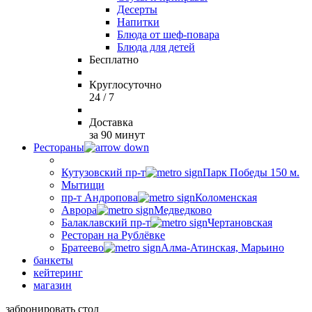
Десерты
Напитки
Блюда от шеф-повара
Блюда для детей
Бесплатно
Круглосуточно
24 / 7
Доставка
за 90 минут
Рестораны
Кутузовский пр-т
Парк Победы 150 м.
Мытищи
пр-т Андропова
Коломенская
Аврора
Медведково
Балаклавский пр-т
Чертановская
Ресторан на Рублёвке
Братеево
Алма-Атинская, Марьино
банкеты
кейтеринг
магазин
забронировать стол