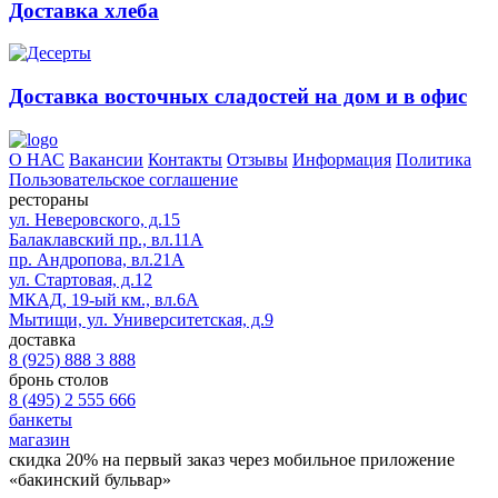
Доставка хлеба
Доставка восточных сладостей на дом и в офис
О НАС
Вакансии
Контакты
Отзывы
Информация
Политика
Пользовательское соглашение
рестораны
ул. Неверовского, д.15
Балаклавский пр., вл.11А
пр. Андропова, вл.21А
ул. Стартовая, д.12
МКАД, 19-ый км., вл.6А
Мытищи, ул. Университетская, д.9
доставка
8 (925) 888 3 888
бронь столов
8 (495) 2 555 666
банкеты
магазин
скидка 20%
на первый заказ через мобильное приложение
«бакинский бульвар»