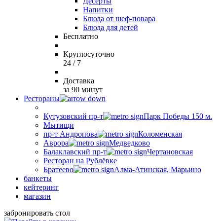
Десерты
Напитки
Блюда от шеф-повара
Блюда для детей
Бесплатно
Круглосуточно
24 / 7
Доставка
за 90 минут
Рестораны
Кутузовский пр-т
Парк Победы 150 м.
Мытищи
пр-т Андропова
Коломенская
Аврора
Медведково
Балаклавский пр-т
Чертановская
Ресторан на Рублёвке
Братеево
Алма-Атинская, Марьино
банкеты
кейтеринг
магазин
забронировать стол