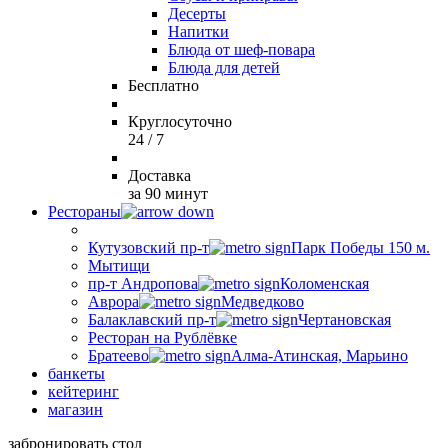
Десерты
Напитки
Блюда от шеф-повара
Блюда для детей
Бесплатно
Круглосуточно
24 / 7
Доставка
за 90 минут
Рестораны
Кутузовский пр-т
Парк Победы 150 м.
Мытищи
пр-т Андропова
Коломенская
Аврора
Медведково
Балаклавский пр-т
Чертановская
Ресторан на Рублёвке
Братеево
Алма-Атинская, Марьино
банкеты
кейтеринг
магазин
забронировать стол