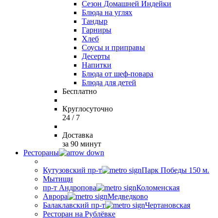
Сезон Домашней Индейки
Блюда на углях
Тандыр
Гарниры
Хлеб
Соусы и приправы
Десерты
Напитки
Блюда от шеф-повара
Блюда для детей
Бесплатно
Круглосуточно
24 / 7
Доставка
за 90 минут
Рестораны
Кутузовский пр-т
Парк Победы 150 м.
Мытищи
пр-т Андропова
Коломенская
Аврора
Медведково
Балаклавский пр-т
Чертановская
Ресторан на Рублёвке