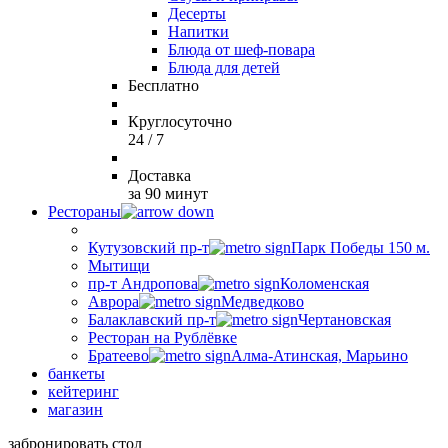
Десерты
Напитки
Блюда от шеф-повара
Блюда для детей
Бесплатно
Круглосуточно
24 / 7
Доставка
за 90 минут
Рестораны
Кутузовский пр-т
Парк Победы 150 м.
Мытищи
пр-т Андропова
Коломенская
Аврора
Медведково
Балаклавский пр-т
Чертановская
Ресторан на Рублёвке
Братеево
Алма-Атинская, Марьино
банкеты
кейтеринг
магазин
забронировать стол