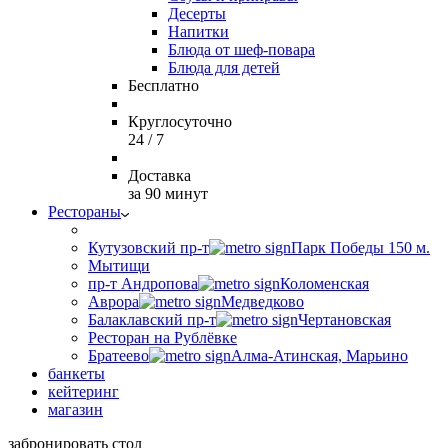
Десерты
Напитки
Блюда от шеф-повара
Блюда для детей
Бесплатно
Круглосуточно
24 / 7
Доставка
за 90 минут
Рестораны
Кутузовский пр-т
Парк Победы 150 м.
Мытищи
пр-т Андропова
Коломенская
Аврора
Медведково
Балаклавский пр-т
Чертановская
Ресторан на Рублёвке
Братеево
Алма-Атинская, Марьино
банкеты
кейтеринг
магазин
забронировать стол