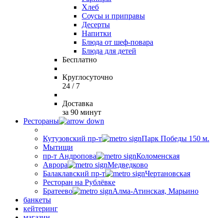
Хлеб
Соусы и приправы
Десерты
Напитки
Блюда от шеф-повара
Блюда для детей
Бесплатно
Круглосуточно
24 / 7
Доставка
за 90 минут
Рестораны
Кутузовский пр-т
Парк Победы 150 м.
Мытищи
пр-т Андропова
Коломенская
Аврора
Медведково
Балаклавский пр-т
Чертановская
Ресторан на Рублёвке
Братеево
Алма-Атинская, Марьино
банкеты
кейтеринг
магазин