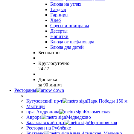
Блюда на углях
Тандыр
Гарниры
Хлеб
Соусы и приправы
Десерты
Напитки
Блюда от шеф-повара
Блюда для детей
Бесплатно
Круглосуточно
24 / 7
Доставка
за 90 минут
Рестораны
Кутузовский пр-т
Парк Победы 150 м.
Мытищи
пр-т Андропова
Коломенская
Аврора
Медведково
Балаклавский пр-т
Чертановская
Ресторан на Рублёвке
Братеево
Алма-Атинская, Марьино