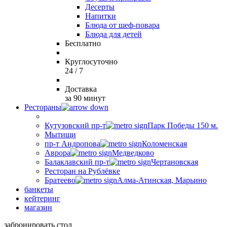
Десерты
Напитки
Блюда от шеф-повара
Блюда для детей
Бесплатно
Круглосуточно
24 / 7
Доставка
за 90 минут
Рестораны
Кутузовский пр-т
Парк Победы 150 м.
Мытищи
пр-т Андропова
Коломенская
Аврора
Медведково
Балаклавский пр-т
Чертановская
Ресторан на Рублёвке
Братеево
Алма-Атинская, Марьино
банкеты
кейтеринг
магазин
забронировать стол