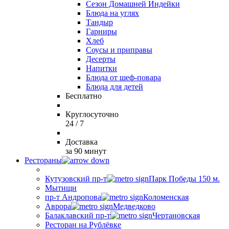
Сезон Домашней Индейки
Блюда на углях
Тандыр
Гарниры
Хлеб
Соусы и приправы
Десерты
Напитки
Блюда от шеф-повара
Блюда для детей
Бесплатно
Круглосуточно
24 / 7
Доставка
за 90 минут
Рестораны
Кутузовский пр-т
Парк Победы 150 м.
Мытищи
пр-т Андропова
Коломенская
Аврора
Медведково
Балаклавский пр-т
Чертановская
Ресторан на Рублёвке