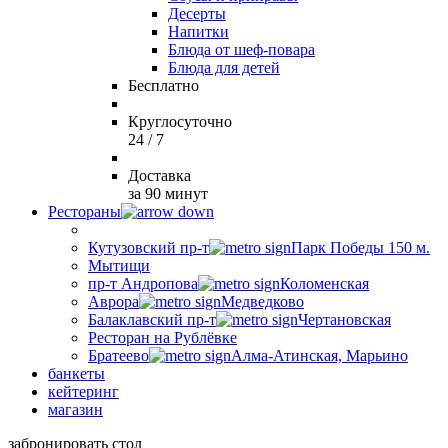
Десерты
Напитки
Блюда от шеф-повара
Блюда для детей
Бесплатно
Круглосуточно
24 / 7
Доставка
за 90 минут
Рестораны
Кутузовский пр-т
Парк Победы 150 м.
Мытищи
пр-т Андропова
Коломенская
Аврора
Медведково
Балаклавский пр-т
Чертановская
Ресторан на Рублёвке
Братеево
Алма-Атинская, Марьино
банкеты
кейтеринг
магазин
забронировать стол