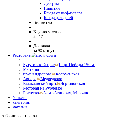
Десерты
Напитки
Блюда от шеф-повара
Блюда для детей
Бесплатно
Круглосуточно
24 / 7
Доставка
за 90 минут
Рестораны
Кутузовский пр-т
Парк Победы 150 м.
Мытищи
пр-т Андропова
Коломенская
Аврора
Медведково
Балаклавский пр-т
Чертановская
Ресторан на Рублёвке
Братеево
Алма-Атинская, Марьино
банкеты
кейтеринг
магазин
забронировать стол