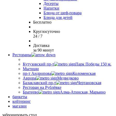
Десерты
Напитки
Блюда от шеф-повара
Блюда для детей
Бесплатно
Круглосуточно
24 / 7
Доставка
за 90 минут
Рестораны
Кутузовский пр-т
Парк Победы 150 м.
Мытищи
пр-т Андропова
Коломенская
Аврора
Медведково
Балаклавский пр-т
Чертановская
Ресторан на Рублёвке
Братеево
Алма-Атинская, Марьино
банкеты
кейтеринг
магазин
забронировать стол