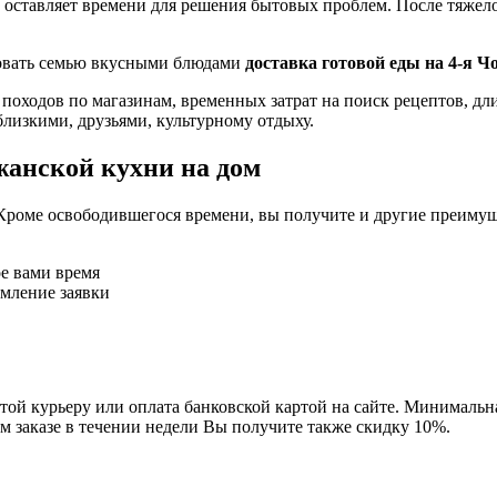
 оставляет времени для решения бытовых проблем. После тяжелог
ловать семью вкусными блюдами
доставка готовой еды на 4-я Ч
 походов по магазинам, временных затрат на поиск рецептов, д
близкими, друзьями, культурному отдыху.
жанской кухни на дом
Кроме освободившегося времени, вы получите и другие преимущ
ое вами время
рмление заявки
ой курьеру или оплата банковской картой на сайте. Минимальная
м заказе в течении недели Вы получите также скидку 10%.