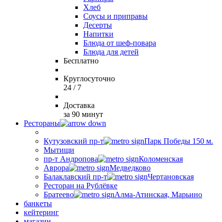
Хлеб
Соусы и приправы
Десерты
Напитки
Блюда от шеф-повара
Блюда для детей
Бесплатно
Круглосуточно
24 / 7
Доставка
за 90 минут
Рестораны
Кутузовский пр-т
Парк Победы 150 м.
Мытищи
пр-т Андропова
Коломенская
Аврора
Медведково
Балаклавский пр-т
Чертановская
Ресторан на Рублёвке
Братеево
Алма-Атинская, Марьино
банкеты
кейтеринг
магазин