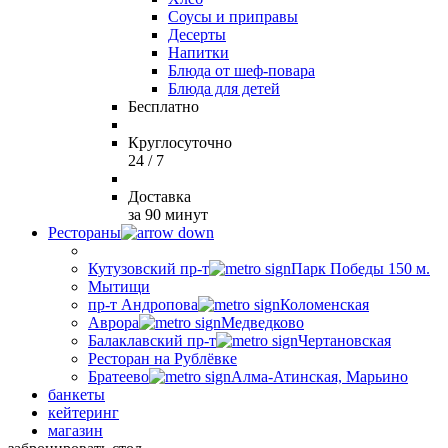
Соусы и приправы
Десерты
Напитки
Блюда от шеф-повара
Блюда для детей
Бесплатно
Круглосуточно
24 / 7
Доставка
за 90 минут
Рестораны
Кутузовский пр-т
Парк Победы 150 м.
Мытищи
пр-т Андропова
Коломенская
Аврора
Медведково
Балаклавский пр-т
Чертановская
Ресторан на Рублёвке
Братеево
Алма-Атинская, Марьино
банкеты
кейтеринг
магазин