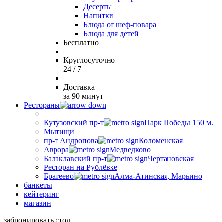
Десерты
Напитки
Блюда от шеф-повара
Блюда для детей
Бесплатно
Круглосуточно
24 / 7
Доставка
за 90 минут
Рестораны
Кутузовский пр-т
Парк Победы 150 м.
Мытищи
пр-т Андропова
Коломенская
Аврора
Медведково
Балаклавский пр-т
Чертановская
Ресторан на Рублёвке
Братеево
Алма-Атинская, Марьино
банкеты
кейтеринг
магазин
забронировать стол