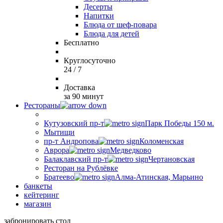
Десерты
Напитки
Блюда от шеф-повара
Блюда для детей
Бесплатно
Круглосуточно
24 / 7
Доставка
за 90 минут
Рестораны
Кутузовский пр-т
Парк Победы 150 м.
Мытищи
пр-т Андропова
Коломенская
Аврора
Медведково
Балаклавский пр-т
Чертановская
Ресторан на Рублёвке
Братеево
Алма-Атинская, Марьино
банкеты
кейтеринг
магазин
забронировать стол